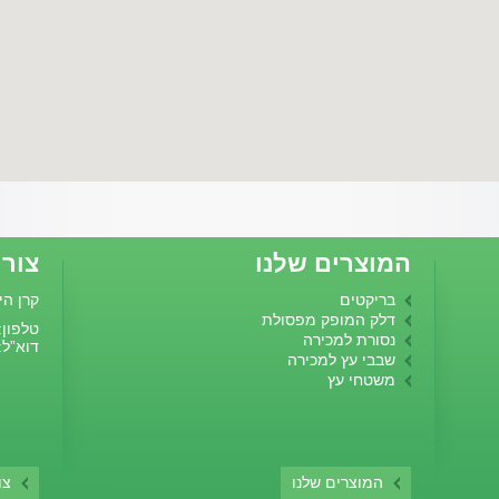
המוצרים שלנו
צור
בריקטים
קרן היסוד 6 
דלק המופק מפסולת
טלפון: -8468541
נסורת למכירה
דוא”ל:
שבבי עץ למכירה
משטחי עץ
המוצרים שלנו
צו