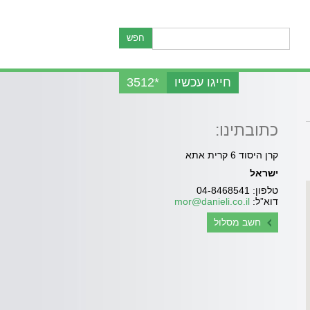
חפש
חייגו עכשיו
*3512
כתובתינו:
קרן היסוד 6 קרית אתא
ישראל
טלפון: 04-8468541
דוא”ל:
mor@danieli.co.il
חשב מסלול